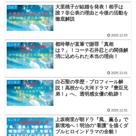
大里桃子が結婚を発表！相手は
ゴルフ
誰？非公表の理由と今後の活動を
徹底解説
2025.12.03
都玲華が直筆で謝罪「真相
エンタメ
は？」！コーチ石井忍との関係解
消に込められた本当の理由！
2025.12.01
白石聖の学歴・プロフィール解
エンタメ
説！高校から大河ドラマ『豊臣兄
弟！』へ、透明感女優の軌跡！
2025.12.01
上坂樹里が朝ドラ『風、薫る』で
エンタメ
新境地へ！明治の“看護”を描くダ
ブルヒロインドラマの全貌！