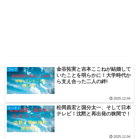
金谷拓実と吉本ここねが結婚して
ゴルフ
いたことを明らかに！大学時代か
ら支え合った二人の絆!
2025.12.04
松岡昌宏と国分太一、そして日本
エンタメ
テレビ！沈黙と再出発の狭間で！
2025.12.04