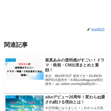
live8823
関連記事
當真あみの透明感がすごい！ドラ
エンタメ
マ・映画・CM出演まとめと素
顔！
本日、#BARFOUT 発売です！#JUNON
#BPASS発売中！#JMovieMagazine明日
発売！ pic.twitter.com/bq3dalRp1D— 當
真あみ【公式】 (@ami_touma)
September 30, 2...
aikoデビュー26周年！変わらぬ愛
エンタメ
され続ける理由とは！
今日50歳になりました！これからも元気