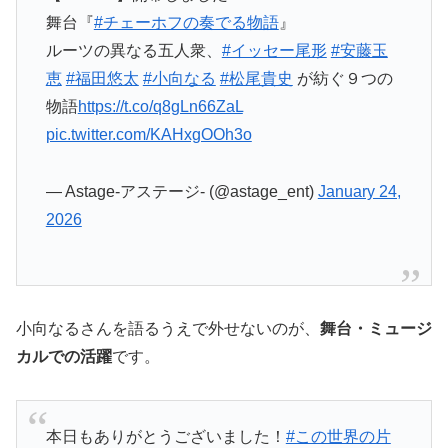
舞台『
#チェーホフの奏でる物語
』
ルーツの異なる五人衆、
#イッセー尾形
#安藤玉
恵
#福田悠太
#小向なる
#松尾貴史
が紡ぐ９つの
物語
https://t.co/q8gLn66ZaL
pic.twitter.com/KAHxgOOh3o
— Astage-アステージ- (@astage_ent)
January 24,
2026
小向なるさんを語るうえで外せないのが、
舞台・ミュージ
カルでの活躍
です。
本日もありがとうございました！
#この世界の片