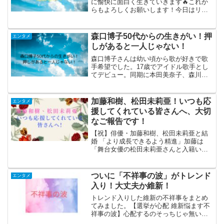
に愉快に面白く生きていきます🔥これか
らもよろしくお願いします！今日はリハ
ーサルで大好きなみなさんと一緒にいら
れて幸ネス♥️♥️♥️
pic.twitter.com/ppyOQZtiXU— aiko of...
森口博子50代からの生きがい！押
エンタメ
しがあると一人じゃない！
森口博子さんは幼い頃から歌が好きで歌
手希望でした。17歳でアイドル歌手とし
てデビュー。同期に本田美奈子、森川美
穂、中山美穂、芳本美代子、斉藤由貴、
南野陽子、浅香唯、井森美幸、松本典
子、大西結花、中村繁之、若林志穂らが
加藤和樹、松田未莉亜！いつも応
エンタメ
いました。しかし転機が訪...
援してくれている皆さんへ、大切
なご報告です！
【祝】俳優・加藤和樹、松田未莉亜と結
婚 「より成長できるよう精進」加藤は
「舞台女優の松田未莉亜さんと入籍いた
しましたことをご報告させていただきま
す」「互いを尊重し、支え合いながら、
人として、表現者としてより成長できる
ついに「不祥事の波」がトレンド
エンタメ
よう精進して参ります」と...
入り！大丈夫か維新！
トレンド入りした維新の不祥事をまとめ
てみました。【選挙が心配 維新悩ます不
祥事の波】心配するのそっちじゃ無いだ
ろ...前なんとかに乗っ取られて高校無償