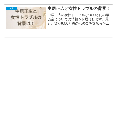
化とかいうほとんどの国民が望んでない
政策をゴリ押して、基礎控除もガソリン
中居正広と女性トラブルの背景！
エンタメ
減税も霧散させたそ...
中居正広の女性トラブルと9000万円の示
談金についての情報をお届けします。最
近、彼が9000万円の示談金を支払ったと
いう報道があり、ファンやメディアの注
目を集めています。今回は、その詳細や
背景について考察していきましょう。ト
ラブルの内容はそ...