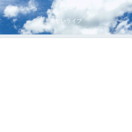
ごちゃまぜブログ
楽しいライブ