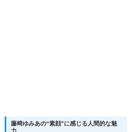
藤﨑ゆみあの“素顔”に感じる人間的な魅
力