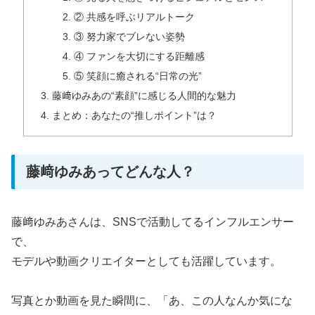
② 共感を呼ぶリアルトーク
③ 努力家でブレない姿勢
④ ファンを大切にする距離感
⑤ 笑顔に癒される“日常の光”
藤﨑ゆみあの“素顔”に感じる人間的な魅力
まとめ：あなたの“推しポイント”は？
藤﨑ゆみあってどんな人？
藤﨑ゆみあさんは、SNSで活動してるインフルエンサー
で、
モデルや動画クリエイターとしても活躍しています。
写真とか動画を見た瞬間に、「あ、この人なんか気にな