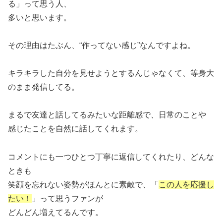
る」って思う人、
多いと思います。
その理由はたぶん、“作ってない感じ”なんですよね。
キラキラした自分を見せようとするんじゃなくて、等身大
のまま発信してる。
まるで友達と話してるみたいな距離感で、日常のことや
感じたことを自然に話してくれます。
コメントにも一つひとつ丁寧に返信してくれたり、どんな
ときも
笑顔を忘れない姿勢がほんとに素敵で、「
この人を応援し
たい！
」って思うファンが
どんどん増えてるんです。