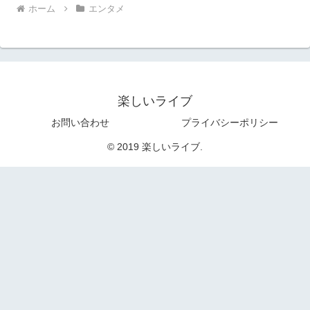
ホーム
エンタメ
楽しいライブ
お問い合わせ
プライバシーポリシー
© 2019 楽しいライブ.