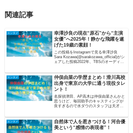
関連記事
幸澤沙良の現在“原石”から“主演
エンタメ
女優”へ2025年！静かな飛躍を遂
げた19歳の素顔！
この投稿をInstagramで見る幸澤沙良
Sara Kozawa(@sarakozawa_official)がシ
ェアした投稿2022年、TBSのオーディシ
ョン番組『私が女優になる日_
Season2』で約5500人の中から選ばれた
少女がい...
仲俣由菜の学歴まとめ！滑川高校
エンタメ
出身で東京の大学に通う現役タレ
ント！
名探偵津田、AP高木は仲俣由菜さんかと
思うけど、毎回助手のキャスティングが
良すぎるので水ダウのスタッフは天才。
pic.twitter.com/17mUgyk3Jm— HaNA
(@ykhzk0526) December 17, 2025富...
自然体で人を惹きつける！河合優
エンタメ
美という“感情の表現者”！