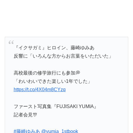
『イクサガミ』ヒロイン、藤崎ゆみあ
反響に「いろんな方からお言葉をいただいた」
高校最後の修学旅行にも参加💭
「わいわいできた楽しい1年でした」
https://t.co/4X04m8CYzq
ファースト写真集『FUJISAKI YUMIA』
記者会見🎊
#藤崎ゆみあ
@yumia_1stbook