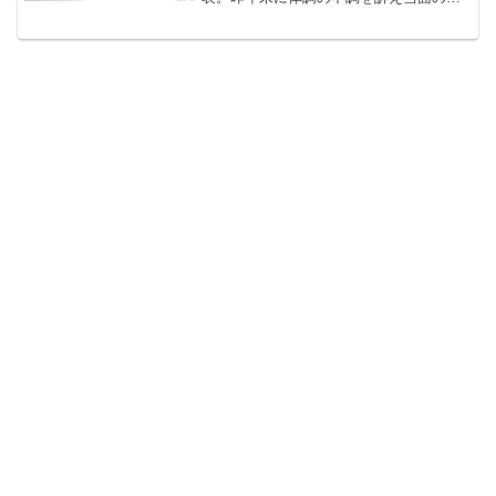
は休養して回復を図るしかない。テレビ
局もトップの浜田さんが居なくなると番
組的にも苦しいのではないか？そこら辺
を調べて見ます。浜田さん...