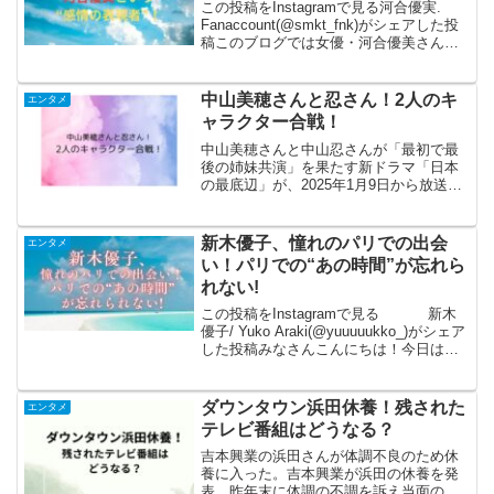
この投稿をInstagramで見る河合優実.
Fanaccount(@smkt_fnk)がシェアした投
稿このブログでは女優・河合優美さんの
魅力を「自然体」と「感情の表現力」か
ら掘り下げて紹介します。彼女は派手さ
よりも“静かな存在感”で人を惹...
中山美穂さんと忍さん！2人のキ
エンタメ
ャラクター合戦！
中山美穂さんと中山忍さんが「最初で最
後の姉妹共演」を果たす新ドラマ「日本
の最底辺」が、2025年1月9日から放送さ
れることが発表されました。今回は、こ
の特別な共演について詳しくレビューし
ていきたいと思います。画像参照元新ド
新木優子、憧れのパリでの出会
エンタメ
ラマ「日本の最底辺...
い！パリでの“あの時間”が忘れら
れない!
この投稿をInstagramで見る 新木
優子/ Yuko Araki(@yuuuuukko_)がシェア
した投稿みなさんこんにちは！今日は、
女優でありモデルとしても大活躍中の 新
木優子さん 。パリでの素敵な出会いや楽
しく過...
ダウンタウン浜田休養！残された
エンタメ
テレビ番組はどうなる？
吉本興業の浜田さんが体調不良のため休
養に入った。吉本興業が浜田の休養を発
表。昨年末に体調の不調を訴え当面の間