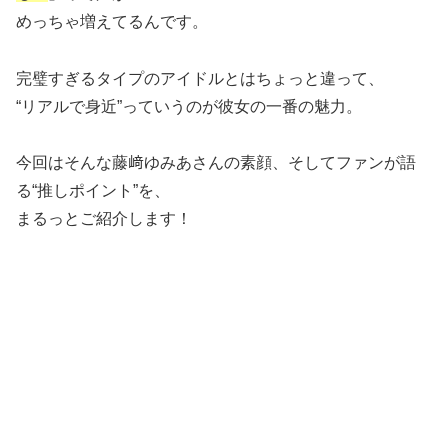
めっちゃ増えてるんです。
完璧すぎるタイプのアイドルとはちょっと違って、
“リアルで身近”っていうのが彼女の一番の魅力。
今回はそんな藤﨑ゆみあさんの素顔、そしてファンが語
る“推しポイント”を、
まるっとご紹介します！