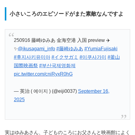
小さいころのエピソードがまた素敵なんですよ
250916 藤崎ゆみあ 金海空港 入国 preview ✈️
✨
@ikusagami_info
#藤崎ゆみあ
#YumiaFujisaki
#후지사키유미아
#イクサガミ
#이쿠사가미
#釜山
国際映画祭
#부산국제영화제
pic.twitter.com/cniRyxR0hG
— 英治 ( 에이지 ) (@eiji0037)
September 16,
2025
実はゆみあさん、子どものころにお父さんと映画館によく