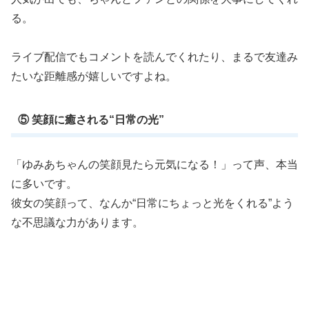
る。
ライブ配信でもコメントを読んでくれたり、まるで友達み
たいな距離感が嬉しいですよね。
⑤ 笑顔に癒される“日常の光”
「ゆみあちゃんの笑顔見たら元気になる！」って声、本当
に多いです。
彼女の笑顔って、なんか“日常にちょっと光をくれる”よう
な不思議な力があります。