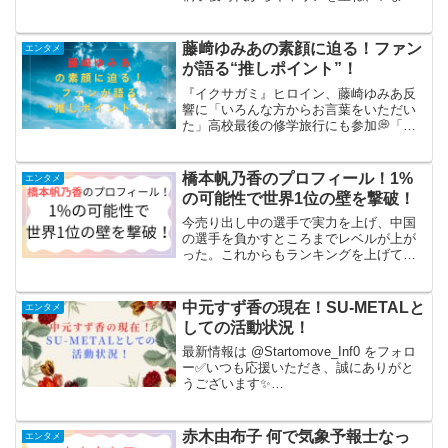
や“実力派若手女優”として名前が挙がる存
在となった原菜乃華さん。透明感のある
ビジュアルだけでなく、「気...
藤﨑ゆみあの素顔に迫る！ファン
エンタメ
が語る“推しポイント”！
『イクサガミ』ヒロイン、藤崎ゆみあ反
響に「いろんな方からお言葉をいただい
た」高校最後の修学旅行にも参加💭「わ
いわいできた楽しい1年でした」ファース
ト写真集『FUJISAKI YUMIA』記者会見
🎊#藤崎ゆみあ @yumia_1stbook ...
橋本帆乃香のプロフィール！1%
エンタメ
の可能性で世界1位の壁を撃破！
今売り出し中の選手で実力を上げ、中国
の選手を負かすところまでレベルが上が
った。これからもランキングを上げてい
き日本のトッププレーヤーになって欲し
い人材です。その橋本穂乃香さんについ
てまとめていきます。橋本帆乃香のプロ
中元すず香の現在！SU-METALと
エンタメ
フィール！橋本帆乃香いい...
しての活動状況！
最新情報は @Startomove_Inf0 をフォロ
ー✅いつも応援いただき、誠にありがと
うございます✨
pic.twitter.com/rX01Cxm6lI—
BABYMETAL JAPAN STAFF
(@info_babymetal)...
赤木由布子 何で気象予報士なっ
エンタメ