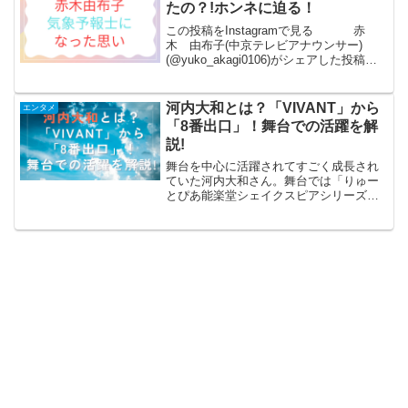
たの？!ホンネに迫る！
この投稿をInstagramで見る 赤
木 由布子(中京テレビアナウンサー)
(@yuko_akagi0106)がシェアした投稿テ
レビでよく見る赤木由布子さん。落ち着
いてて、やわらかい話し方がすごく印象
的な気象予報士さんです...
河内大和とは？「VIVANT」から
エンタメ
「8番出口」！舞台での活躍を解
説!
舞台を中心に活躍されてすごく成長され
ていた河内大和さん。舞台では「りゅー
とぴあ能楽堂シェイクスピアシリーズ」
に参加して、シェイクスピア作品の主役
を数多く演じる劇団俳優に成長し、テレ
ビドラマのVIVANT出演され一躍有名にな
り。映画では「8番...