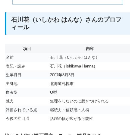
石川花（いしかわ はんな）さんのプロフ
ィール
項目
内容
名前
石川 花（いしかわ はんな）
表記・読み
石川花（Ishikawa Hanna）
生年月日
2007年8月3日
出身地
北海道札幌市
血液型
O型
魅力
無理をしないのに惹きつけられる
評価されている点
継続力・信頼感・人柄
今後の注目点
活躍の幅が広がる可能性